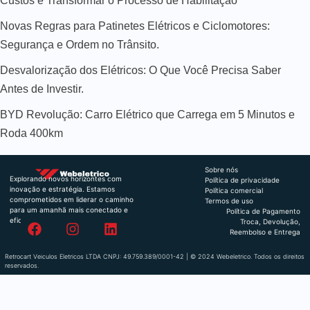
Custos e Transformar o Processo de Habilitação
Novas Regras para Patinetes Elétricos e Ciclomotores:
Segurança e Ordem no Trânsito.
Desvalorização dos Elétricos: O Que Você Precisa Saber
Antes de Investir.
BYD Revolução: Carro Elétrico que Carrega em 5 Minutos e
Roda 400km
Sobre nós
Explorando novos horizontes com
Política de privacidade
inovação e estratégia. Estamos
Política comercial
comprometidos em liderar o caminho
Termos de uso
para um amanhã mais conectado e
Política de Pagamento
eficiente.
Troca, Devolução,
Reembolso e Entrega
Retrocart Veiculos Eletricos LTDA CNPJ: 49.759.389/0001-42 | © 2024 Webeletrico. Todos os direitos
reservados.