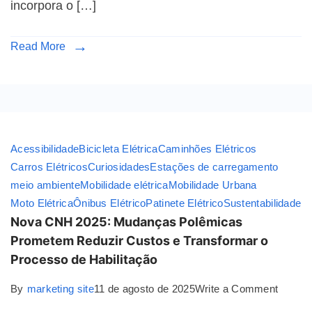
incorpora o […]
Read More
Acessibilidade
Bicicleta Elétrica
Caminhões Elétricos
Carros Elétricos
Curiosidades
Estações de carregamento
meio ambiente
Mobilidade elétrica
Mobilidade Urbana
Moto Elétrica
Ônibus Elétrico
Patinete Elétrico
Sustentabilidade
Nova CNH 2025: Mudanças Polêmicas
Prometem Reduzir Custos e Transformar o
Processo de Habilitação
By
marketing site
11 de agosto de 2025
Write a Comment