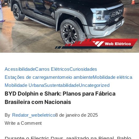
Acessibilidade
Carros Elétricos
Curiosidades
Estações de carregamento
meio ambiente
Mobilidade elétrica
Mobilidade Urbana
Sustentabilidade
Uncategorized
BYD Dolphin e Shark: Planos para Fábrica
Brasileira com Nacionais
By
Redator_webeletrico
8 de janeiro de 2025
Write a Comment
Durante o Electric Days, realizado na Bienal, Pablo