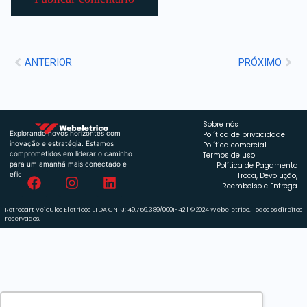
ANTERIOR
PRÓXIMO
Sobre nós
Explorando novos horizontes com
Política de privacidade
inovação e estratégia. Estamos
Política comercial
comprometidos em liderar o caminho
Termos de uso
para um amanhã mais conectado e
Política de Pagamento
eficiente.
Troca, Devolução,
Reembolso e Entrega
Retrocart Veiculos Eletricos LTDA CNPJ: 49.759.389/0001-42 | © 2024 Webeletrico. Todos os direitos
reservados.