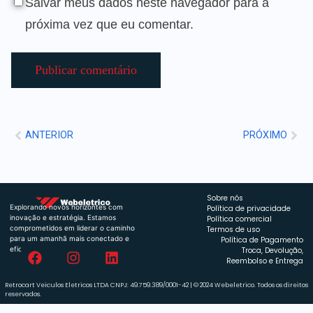
Salvar meus dados neste navegador para a
próxima vez que eu comentar.
ANTERIOR
PRÓXIMO
Sobre nós
Explorando novos horizontes com
Política de privacidade
inovação e estratégia. Estamos
Política comercial
comprometidos em liderar o caminho
Termos de uso
para um amanhã mais conectado e
Política de Pagamento
eficiente.
Troca, Devolução,
Reembolso e Entrega
Retrocart Veiculos Eletricos LTDA CNPJ: 49.759.389/0001-42 | © 2024 Webeletrico. Todos os direitos
reservados.