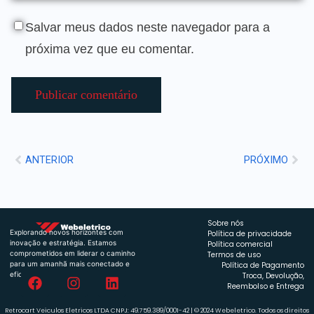
Salvar meus dados neste navegador para a
próxima vez que eu comentar.
ANTERIOR
PRÓXIMO
Sobre nós
Explorando novos horizontes com
Política de privacidade
inovação e estratégia. Estamos
Política comercial
comprometidos em liderar o caminho
Termos de uso
para um amanhã mais conectado e
Política de Pagamento
eficiente.
Troca, Devolução,
Reembolso e Entrega
Retrocart Veiculos Eletricos LTDA CNPJ: 49.759.389/0001-42 | © 2024 Webeletrico. Todos os direitos