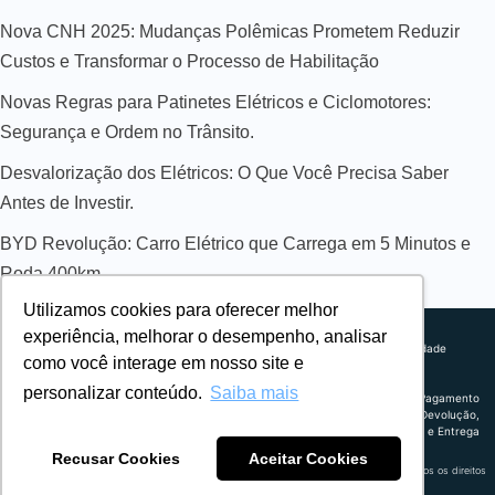
Nova CNH 2025: Mudanças Polêmicas Prometem Reduzir
Custos e Transformar o Processo de Habilitação
Novas Regras para Patinetes Elétricos e Ciclomotores:
Segurança e Ordem no Trânsito.
Desvalorização dos Elétricos: O Que Você Precisa Saber
Antes de Investir.
BYD Revolução: Carro Elétrico que Carrega em 5 Minutos e
Roda 400km
Utilizamos cookies para oferecer melhor
Sobre nós
experiência, melhorar o desempenho, analisar
Explorando novos horizontes com
Política de privacidade
como você interage em nosso site e
inovação e estratégia. Estamos
Política comercial
comprometidos em liderar o caminho
Termos de uso
personalizar conteúdo.
Saiba mais
para um amanhã mais conectado e
Política de Pagamento
eficiente.
Troca, Devolução,
Reembolso e Entrega
Recusar Cookies
Aceitar Cookies
Retrocart Veiculos Eletricos LTDA CNPJ: 49.759.389/0001-42 | © 2024 Webeletrico. Todos os direitos
reservados.