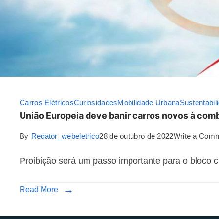
Carros Elétricos
Curiosidades
Mobilidade Urbana
Sustentabil
União Europeia deve banir carros novos à comb
By
Redator_webeletrico
28 de outubro de 2022
Write a Com
Proibição será um passo importante para o bloco c
Read More