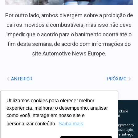
Por outro lado, ambos divergem sobre a proibição de
carros movidos a combustíveis, mas isso não deve
impedir que o acordo para o banimento ocorra até o
fim desta semana, de acordo com informações do
site Automotive News Europe.
ANTERIOR
PRÓXIMO
Utilizamos cookies para oferecer melhor
Sobre nós
experiência, melhorar o desempenho, analisar
Explorando novos horizontes com
Política de privacidade
como você interage em nosso site e
inovação e estratégia. Estamos
Política comercial
comprometidos em liderar o caminho
Termos de uso
personalizar conteúdo.
Saiba mais
para um amanhã mais conectado e
Política de Pagamento
eficiente.
Troca, Devolução,
Reembolso e Entrega