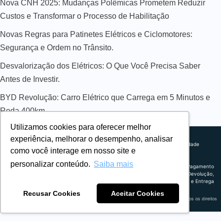
Nova CNH 2025: Mudanças Polêmicas Prometem Reduzir
Custos e Transformar o Processo de Habilitação
Novas Regras para Patinetes Elétricos e Ciclomotores:
Segurança e Ordem no Trânsito.
Desvalorização dos Elétricos: O Que Você Precisa Saber
Antes de Investir.
BYD Revolução: Carro Elétrico que Carrega em 5 Minutos e
Roda 400km
Utilizamos cookies para oferecer melhor
Sobre nós
experiência, melhorar o desempenho, analisar
Explorando novos horizontes com
Política de privacidade
como você interage em nosso site e
inovação e estratégia. Estamos
Política comercial
comprometidos em liderar o caminho
Termos de uso
personalizar conteúdo.
Saiba mais
para um amanhã mais conectado e
Política de Pagamento
eficiente.
Troca, Devolução,
Reembolso e Entrega
Recusar Cookies
Aceitar Cookies
Retrocart Veiculos Eletricos LTDA CNPJ: 49.759.389/0001-42 | © 2024 Webeletrico. Todos os direitos
reservados.