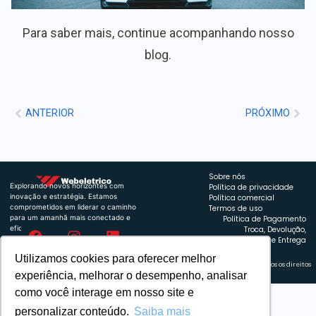
Para saber mais, continue acompanhando nosso
blog.
ANTERIOR
PRÓXIMO
Sobre nós
Explorando novos horizontes com
Política de privacidade
inovação e estratégia. Estamos
Política comercial
comprometidos em liderar o caminho
Termos de uso
para um amanhã mais conectado e
Política de Pagamento
eficiente.
Troca, Devolução,
Reembolso e Entrega
Utilizamos cookies para oferecer melhor
Retrocart Veiculos Eletricos LTDA CNPJ: 49.759.389/0001-42 | © 2024 Webeletrico. Todos os direitos
experiência, melhorar o desempenho, analisar
reservados.
como você interage em nosso site e
personalizar conteúdo.
Saiba mais