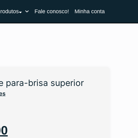
Produtos
Fale conosco!
Minha conta
e para-brisa superior
es
00