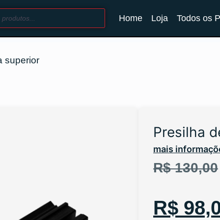
Home
Loja
Todos os 
a superior
Presilha d
mais informaçõ
R$
130,00
R$
98,