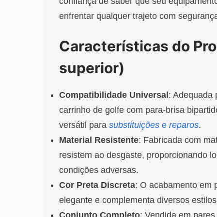
confiança de saber que seu equipamento
enfrentar qualquer trajeto com seguranç
Características do Pro
superior)
Compatibilidade Universal
: Adequada 
carrinho de golfe com para-brisa bipart
versátil para
substituições
e
reparos
.
Material Resistente
: Fabricada com mat
resistem ao desgaste, proporcionando l
condições adversas.
Cor Preta Discreta
: O acabamento em p
elegante e complementa diversos estilos 
Conjunto Completo
: Vendida em pares,