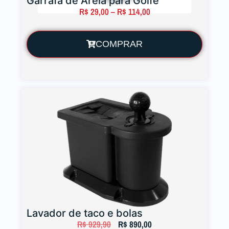
Garrafa de Areia para Golfe
R$
29,00
–
R$
114,00
COMPRAR
Lavador de taco e bolas
R$
929,90
R$
890,00