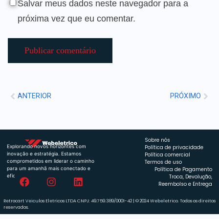
Salvar meus dados neste navegador para a
próxima vez que eu comentar.
ANTERIOR
PRÓXIMO
Sobre nós
Explorando novos horizontes com
Política de privacidade
inovação e estratégia. Estamos
Política comercial
comprometidos em liderar o caminho
Termos de uso
para um amanhã mais conectado e
Política de Pagamento
eficiente.
Troca, Devolução,
Reembolso e Entrega
Retrocart Veiculos Eletricos LTDA CNPJ: 49.759.389/0001-42 | © 2024 Webeletrico. Todos os direitos
reservados.