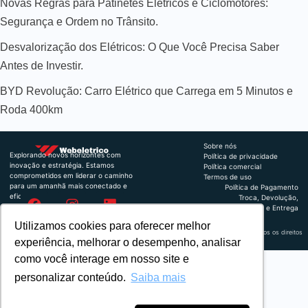
Novas Regras para Patinetes Elétricos e Ciclomotores:
Segurança e Ordem no Trânsito.
Desvalorização dos Elétricos: O Que Você Precisa Saber
Antes de Investir.
BYD Revolução: Carro Elétrico que Carrega em 5 Minutos e
Roda 400km
Sobre nós
Explorando novos horizontes com
Política de privacidade
inovação e estratégia. Estamos
Política comercial
comprometidos em liderar o caminho
Termos de uso
para um amanhã mais conectado e
Política de Pagamento
eficiente.
Troca, Devolução,
Reembolso e Entrega
Utilizamos cookies para oferecer melhor
Retrocart Veiculos Eletricos LTDA CNPJ: 49.759.389/0001-42 | © 2024 Webeletrico. Todos os direitos
experiência, melhorar o desempenho, analisar
reservados.
como você interage em nosso site e
personalizar conteúdo.
Saiba mais