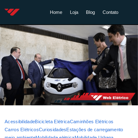
Home
Loja
Blog
Contato
Acessibilidade
Bicicleta Elétrica
Caminhões Elétricos
Carros Elétricos
Curiosidades
Estações de carregamento
meio ambiente
Mobilidade elétrica
Mobilidade Urbana