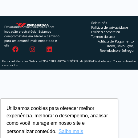
Sobre nós
Explorando novos horizontes com
Política de privacidade
inovação e estratégia. Estamos
Política comercial
comprometidos em liderar o caminho
Termos de uso
para um amanhã mais conectado e
Política de Pagamento
eficiente.
Troca, Devolução,
Reembolso e Entrega
Retrocart Veiculos Eletricos LTDA CNPJ: 49.759.389/0001-42 | © 2024 Webeletrico. Todos os direitos
reservados.
Utilizamos cookies para oferecer melhor
experiência, melhorar o desempenho, analisar
como você interage em nosso site e
personalizar conteúdo.
Saiba mais