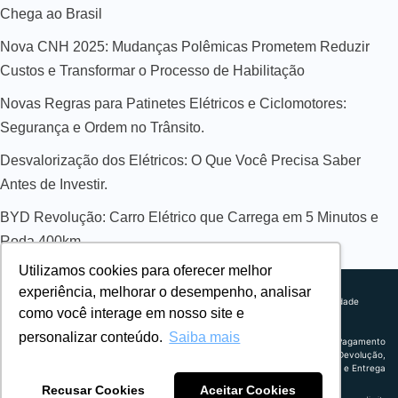
Chega ao Brasil
Nova CNH 2025: Mudanças Polêmicas Prometem Reduzir
Custos e Transformar o Processo de Habilitação
Novas Regras para Patinetes Elétricos e Ciclomotores:
Segurança e Ordem no Trânsito.
Desvalorização dos Elétricos: O Que Você Precisa Saber
Antes de Investir.
BYD Revolução: Carro Elétrico que Carrega em 5 Minutos e
Roda 400km
Utilizamos cookies para oferecer melhor
Sobre nós
experiência, melhorar o desempenho, analisar
Explorando novos horizontes com
Política de privacidade
como você interage em nosso site e
inovação e estratégia. Estamos
Política comercial
comprometidos em liderar o caminho
Termos de uso
personalizar conteúdo.
Saiba mais
para um amanhã mais conectado e
Política de Pagamento
eficiente.
Troca, Devolução,
Reembolso e Entrega
Recusar Cookies
Aceitar Cookies