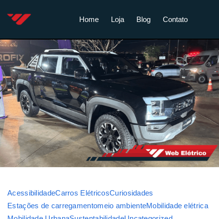
Home
Loja
Blog
Contato
Acessibilidade
Carros Elétricos
Curiosidades
Estações de carregamento
meio ambiente
Mobilidade elétrica
Mobilidade Urbana
Sustentabilidade
Uncategorized