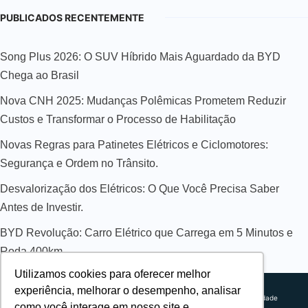
PUBLICADOS RECENTEMENTE
Song Plus 2026: O SUV Híbrido Mais Aguardado da BYD
Chega ao Brasil
Nova CNH 2025: Mudanças Polêmicas Prometem Reduzir
Custos e Transformar o Processo de Habilitação
Novas Regras para Patinetes Elétricos e Ciclomotores:
Segurança e Ordem no Trânsito.
Desvalorização dos Elétricos: O Que Você Precisa Saber
Antes de Investir.
BYD Revolução: Carro Elétrico que Carrega em 5 Minutos e
Roda 400km
Utilizamos cookies para oferecer melhor
Sobre nós
experiência, melhorar o desempenho, analisar
Explorando novos horizontes com
Política de privacidade
como você interage em nosso site e
inovação e estratégia. Estamos