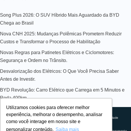
Song Plus 2026: O SUV Híbrido Mais Aguardado da BYD
Chega ao Brasil
Nova CNH 2025: Mudanças Polêmicas Prometem Reduzir
Custos e Transformar o Processo de Habilitação
Novas Regras para Patinetes Elétricos e Ciclomotores:
Segurança e Ordem no Trânsito.
Desvalorização dos Elétricos: O Que Você Precisa Saber
Antes de Investir.
BYD Revolução: Carro Elétrico que Carrega em 5 Minutos e
Roda 400km
Utilizamos cookies para oferecer melhor
Sobre nós
experiência, melhorar o desempenho, analisar
Explorando novos horizontes com
Política de privacidade
como você interage em nosso site e
inovação e estratégia. Estamos
Política comercial
comprometidos em liderar o caminho
Termos de uso
personalizar conteúdo.
Saiba mais
para um amanhã mais conectado e
Política de Pagamento