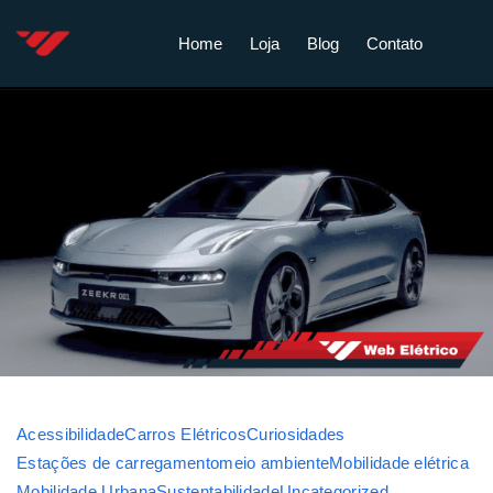
Home
Loja
Blog
Contato
Acessibilidade
Carros Elétricos
Curiosidades
Estações de carregamento
meio ambiente
Mobilidade elétrica
Mobilidade Urbana
Sustentabilidade
Uncategorized