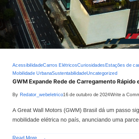
Acessibilidade
Carros Elétricos
Curiosidades
Estações de ca
Mobilidade Urbana
Sustentabilidade
Uncategorized
GWM Expande Rede de Carregamento Rápido em
By
Redator_webeletrico
16 de outubro de 2024
Write a Com
A Great Wall Motors (GWM) Brasil dá um passo sign
mobilidade elétrica no país, anunciando uma parcer
Read More