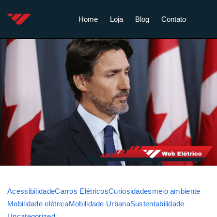
Home
Loja
Blog
Contato
Acessibilidade
Carros Elétricos
Curiosidades
meio ambiente
Mobilidade elétrica
Mobilidade Urbana
Sustentabilidade
Uncategorized