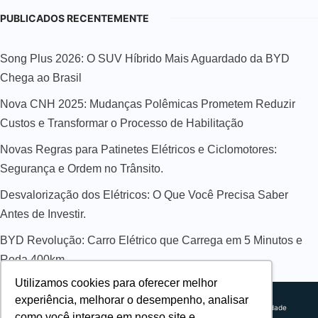
PUBLICADOS RECENTEMENTE
Song Plus 2026: O SUV Híbrido Mais Aguardado da BYD
Chega ao Brasil
Nova CNH 2025: Mudanças Polêmicas Prometem Reduzir
Custos e Transformar o Processo de Habilitação
Novas Regras para Patinetes Elétricos e Ciclomotores:
Segurança e Ordem no Trânsito.
Desvalorização dos Elétricos: O Que Você Precisa Saber
Antes de Investir.
BYD Revolução: Carro Elétrico que Carrega em 5 Minutos e
Roda 400km
Utilizamos cookies para oferecer melhor
Sobre nós
experiência, melhorar o desempenho, analisar
Explorando novos horizontes com
Política de privacidade
como você interage em nosso site e
inovação e estratégia. Estamos