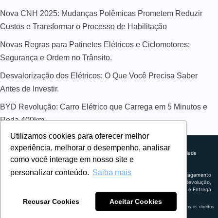
Nova CNH 2025: Mudanças Polêmicas Prometem Reduzir
Custos e Transformar o Processo de Habilitação
Novas Regras para Patinetes Elétricos e Ciclomotores:
Segurança e Ordem no Trânsito.
Desvalorização dos Elétricos: O Que Você Precisa Saber
Antes de Investir.
BYD Revolução: Carro Elétrico que Carrega em 5 Minutos e
Roda 400km
Utilizamos cookies para oferecer melhor
Sobre nós
experiência, melhorar o desempenho, analisar
Explorando novos horizontes com
Política de privacidade
como você interage em nosso site e
inovação e estratégia. Estamos
Política comercial
comprometidos em liderar o caminho
Termos de uso
personalizar conteúdo.
Saiba mais
para um amanhã mais conectado e
Política de Pagamento
eficiente.
Troca, Devolução,
Reembolso e Entrega
Recusar Cookies
Aceitar Cookies
Retrocart Veiculos Eletricos LTDA CNPJ: 49.759.389/0001-42 | © 2024 Webeletrico. Todos os direitos
reservados.