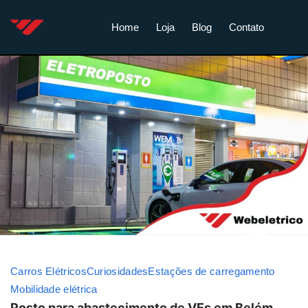
Home
Loja
Blog
Contato
Carros Elétricos
Curiosidades
Estações de carregamento
Mobilidade elétrica
Posto para abastecimento de VEs em Belém