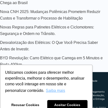
Chega ao Brasil
Nova CNH 2025: Mudanças Polêmicas Prometem Reduzir
Custos e Transformar o Processo de Habilitação
Novas Regras para Patinetes Elétricos e Ciclomotores:
Segurança e Ordem no Trânsito.
Desvalorização dos Elétricos: O Que Você Precisa Saber
Antes de Investir.
BYD Revolução: Carro Elétrico que Carrega em 5 Minutos e
Roda 400km
Utilizamos cookies para oferecer melhor
Sobre nós
experiência, melhorar o desempenho, analisar
Explorando novos horizontes com
Política de privacidade
como você interage em nosso site e
inovação e estratégia. Estamos
Política comercial
comprometidos em liderar o caminho
Termos de uso
personalizar conteúdo.
Saiba mais
para um amanhã mais conectado e
Política de Pagamento
eficiente.
Troca, Devolução,
Reembolso e Entrega
Recusar Cookies
Aceitar Cookies
Retrocart Veiculos Eletricos LTDA CNPJ: 49.759.389/0001-42 | © 2024 Webeletrico. Todos os direitos