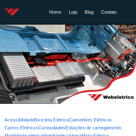
Home
Loja
Blog
Contato
Acessibilidade
Bicicleta Elétrica
Caminhões Elétricos
Carros Elétricos
Curiosidades
Estações de carregamento
Mobilidade elétrica
Mobilidade Urbana
Moto Elétrica