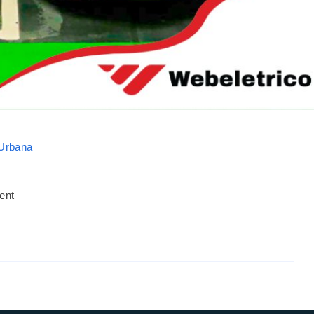
 Urbana
ent