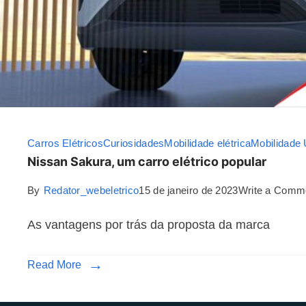
Carros Elétricos
Curiosidades
Mobilidade elétrica
Mobilidade
Nissan Sakura, um carro elétrico popular
By
Redator_webeletrico
15 de janeiro de 2023
Write a Comm
As vantagens por trás da proposta da marca
Read More