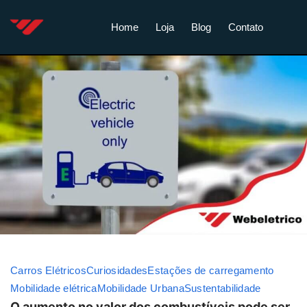
Home
Loja
Blog
Contato
Carros Elétricos
Curiosidades
Estações de carregamento
Mobilidade elétrica
Mobilidade Urbana
Sustentabilidade
O aumento no valor dos combustíveis pode ser