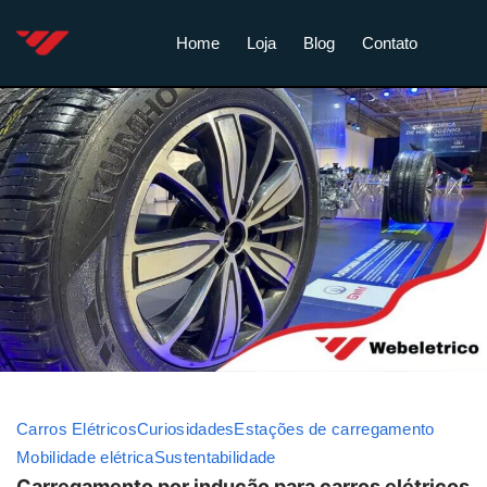
Home
Loja
Blog
Contato
Carros Elétricos
Curiosidades
Estações de carregamento
Mobilidade elétrica
Sustentabilidade
Carregamento por indução para carros elétricos