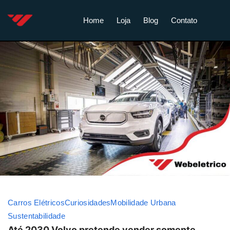
Home
Loja
Blog
Contato
Carros Elétricos
Curiosidades
Mobilidade Urbana
Sustentabilidade
Até 2030 Volvo pretende vender somente