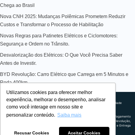
Chega ao Brasil
Nova CNH 2025: Mudanças Polêmicas Prometem Reduzir
Custos e Transformar o Processo de Habilitação
Novas Regras para Patinetes Elétricos e Ciclomotores:
Segurança e Ordem no Trânsito.
Desvalorização dos Elétricos: O Que Você Precisa Saber
Antes de Investir.
BYD Revolução: Carro Elétrico que Carrega em 5 Minutos e
Roda 400km
Utilizamos cookies para oferecer melhor
Sobre nós
experiência, melhorar o desempenho, analisar
Explorando novos horizontes com
Política de privacidade
como você interage em nosso site e
inovação e estratégia. Estamos
Política comercial
comprometidos em liderar o caminho
Termos de uso
personalizar conteúdo.
Saiba mais
para um amanhã mais conectado e
Política de Pagamento
eficiente.
Troca, Devolução,
Reembolso e Entrega
Recusar Cookies
Aceitar Cookies