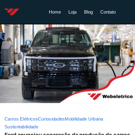
Home
Loja
Blog
Contato
Carros Elétricos
Curiosidades
Mobilidade Urbana
Sustentabilidade
Ford anunciou separação da produção de carros