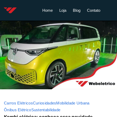
Home
Loja
Blog
Contato
Carros Elétricos
Curiosidades
Mobilidade Urbana
Ônibus Elétrico
Sustentabilidade
Kombi elétrica: conheça essa novidade