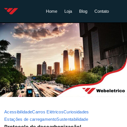
Home
Loja
Blog
Contato
Acessibilidade
Carros Elétricos
Curiosidades
Estações de carregamento
Sustentabilidade
Protocolo de descarbonização!