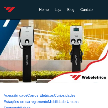
Home
Loja
Blog
Contato
Acessibilidade
Carros Elétricos
Curiosidades
Estações de carregamento
Mobilidade Urbana
Sustentabilidade