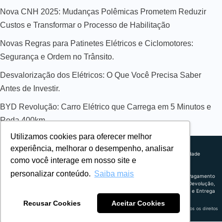
Nova CNH 2025: Mudanças Polêmicas Prometem Reduzir
Custos e Transformar o Processo de Habilitação
Novas Regras para Patinetes Elétricos e Ciclomotores:
Segurança e Ordem no Trânsito.
Desvalorização dos Elétricos: O Que Você Precisa Saber
Antes de Investir.
BYD Revolução: Carro Elétrico que Carrega em 5 Minutos e
Roda 400km
Utilizamos cookies para oferecer melhor
Sobre nós
experiência, melhorar o desempenho, analisar
Explorando novos horizontes com
Política de privacidade
como você interage em nosso site e
inovação e estratégia. Estamos
Política comercial
comprometidos em liderar o caminho
Termos de uso
personalizar conteúdo.
Saiba mais
para um amanhã mais conectado e
Política de Pagamento
eficiente.
Troca, Devolução,
Reembolso e Entrega
Recusar Cookies
Aceitar Cookies
Retrocart Veiculos Eletricos LTDA CNPJ: 49.759.389/0001-42 | © 2024 Webeletrico. Todos os direitos
reservados.