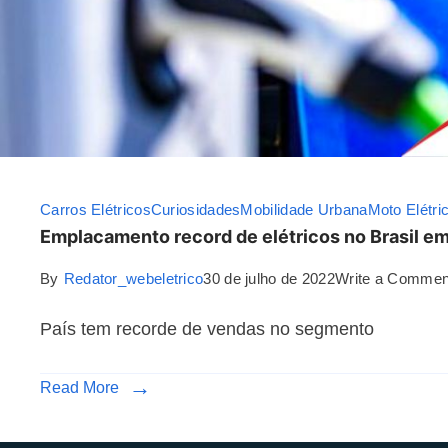
Carros Elétricos
Curiosidades
Mobilidade Urbana
Moto Elétri
Emplacamento record de elétricos no Brasil e
By
Redator_webeletrico
30 de julho de 2022
Write a Commen
País tem recorde de vendas no segmento
Read More