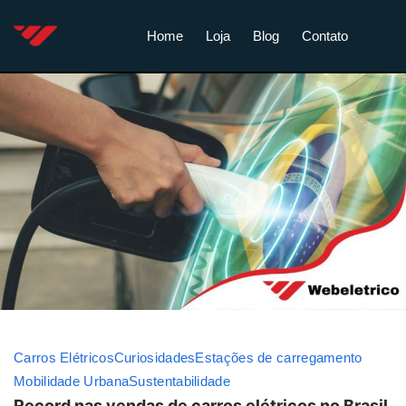
Home
Loja
Blog
Contato
Carros Elétricos
Curiosidades
Estações de carregamento
Mobilidade Urbana
Sustentabilidade
Record nas vendas de carros elétricos no Brasil