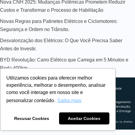
Nova CNH 2025: Mudanças Polêmicas Prometem Reduzir
Custos e Transformar o Processo de Habilitação
Novas Regras para Patinetes Elétricos e Ciclomotores:
Segurança e Ordem no Trânsito.
Desvalorização dos Elétricos: O Que Você Precisa Saber
Antes de Investir.
BYD Revolução: Carro Elétrico que Carrega em 5 Minutos e
Roda 400km
Utilizamos cookies para oferecer melhor
Sobre nós
experiência, melhorar o desempenho, analisar
Explorando novos horizontes com
Política de privacidade
como você interage em nosso site e
inovação e estratégia. Estamos
Política comercial
comprometidos em liderar o caminho
Termos de uso
personalizar conteúdo.
Saiba mais
para um amanhã mais conectado e
Política de Pagamento
eficiente.
Troca, Devolução,
Reembolso e Entrega
Recusar Cookies
Aceitar Cookies
Retrocart Veiculos Eletricos LTDA CNPJ: 49.759.389/0001-42 | © 2024 Webeletrico. Todos os direitos
reservados.