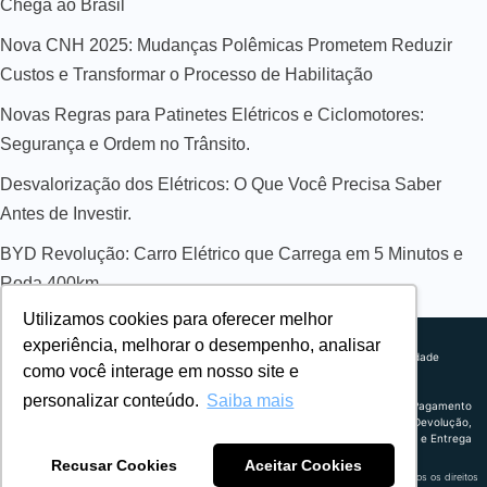
Chega ao Brasil
Nova CNH 2025: Mudanças Polêmicas Prometem Reduzir
Custos e Transformar o Processo de Habilitação
Novas Regras para Patinetes Elétricos e Ciclomotores:
Segurança e Ordem no Trânsito.
Desvalorização dos Elétricos: O Que Você Precisa Saber
Antes de Investir.
BYD Revolução: Carro Elétrico que Carrega em 5 Minutos e
Roda 400km
Utilizamos cookies para oferecer melhor
Sobre nós
experiência, melhorar o desempenho, analisar
Explorando novos horizontes com
Política de privacidade
como você interage em nosso site e
inovação e estratégia. Estamos
Política comercial
comprometidos em liderar o caminho
Termos de uso
personalizar conteúdo.
Saiba mais
para um amanhã mais conectado e
Política de Pagamento
eficiente.
Troca, Devolução,
Reembolso e Entrega
Recusar Cookies
Aceitar Cookies
Retrocart Veiculos Eletricos LTDA CNPJ: 49.759.389/0001-42 | © 2024 Webeletrico. Todos os direitos