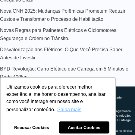
Nova CNH 2025: Mudanças Polêmicas Prometem Reduzir
Custos e Transformar o Processo de Habilitação
Novas Regras para Patinetes Elétricos e Ciclomotores:
Segurança e Ordem no Trânsito.
Desvalorização dos Elétricos: O Que Você Precisa Saber
Antes de Investir.
BYD Revolução: Carro Elétrico que Carrega em 5 Minutos e
Roda 400km
Utilizamos cookies para oferecer melhor
Sobre nós
experiência, melhorar o desempenho, analisar
Explorando novos horizontes com
Política de privacidade
como você interage em nosso site e
inovação e estratégia. Estamos
Política comercial
comprometidos em liderar o caminho
Termos de uso
personalizar conteúdo.
Saiba mais
para um amanhã mais conectado e
Política de Pagamento
eficiente.
Troca, Devolução,
Reembolso e Entrega
Recusar Cookies
Aceitar Cookies
Retrocart Veiculos Eletricos LTDA CNPJ: 49.759.389/0001-42 | © 2024 Webeletrico. Todos os direitos
reservados.