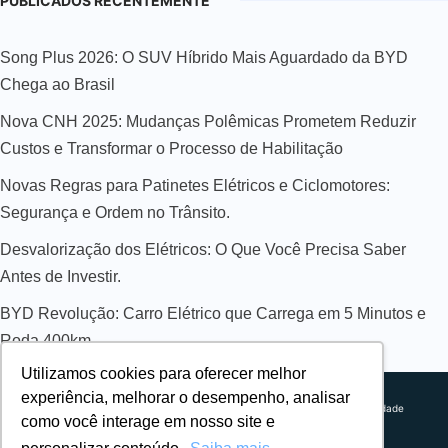
PUBLICADOS RECENTEMENTE
Song Plus 2026: O SUV Híbrido Mais Aguardado da BYD
Chega ao Brasil
Nova CNH 2025: Mudanças Polêmicas Prometem Reduzir
Custos e Transformar o Processo de Habilitação
Novas Regras para Patinetes Elétricos e Ciclomotores:
Segurança e Ordem no Trânsito.
Desvalorização dos Elétricos: O Que Você Precisa Saber
Antes de Investir.
BYD Revolução: Carro Elétrico que Carrega em 5 Minutos e
Roda 400km
Utilizamos cookies para oferecer melhor
Sobre nós
experiência, melhorar o desempenho, analisar
Explorando novos horizontes com
Política de privacidade
como você interage em nosso site e
inovação e estratégia. Estamos
Política comercial
comprometidos em liderar o caminho
Termos de uso