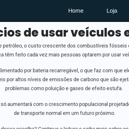
Home
Loja
cios de usar veículos e
 petróleo, o custo crescente dos combustíveis fósseis
a têm feito cada vez mais pessoas optarem por usar veí
alimentado por bateria recarregável, o que faz com que 
s por altos níveis de emissões de carbono que são ejeta
problemas como poluição e gases de efeito estufa.
 só aumentará com o crescimento populacional projetado,
de transporte normal em um futuro próximo.
 dessa escolha? Continue a leitura e saiba mais sobre os 