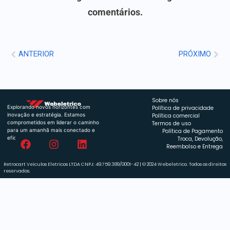
comentários.
ANTERIOR
PRÓXIMO
Sobre nós
Explorando novos horizontes com
Política de privacidade
inovação e estratégia. Estamos
Política comercial
comprometidos em liderar o caminho
Termos de uso
para um amanhã mais conectado e
Política de Pagamento
eficiente.
Troca, Devolução,
Reembolso e Entrega
Retrocart Veiculos Eletricos LTDA CNPJ: 49.759.389/0001-42 | © 2024 Webeletrico. Todos os direitos
reservados.