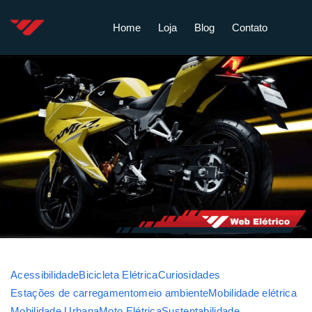
Home
Loja
Blog
Contato
Acessibilidade
Bicicleta Elétrica
Curiosidades
Estações de carregamento
meio ambiente
Mobilidade elétrica
Mobilidade Urbana
Moto Elétrica
Sustentabilidade