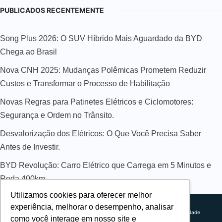
PUBLICADOS RECENTEMENTE
Song Plus 2026: O SUV Híbrido Mais Aguardado da BYD
Chega ao Brasil
Nova CNH 2025: Mudanças Polêmicas Prometem Reduzir
Custos e Transformar o Processo de Habilitação
Novas Regras para Patinetes Elétricos e Ciclomotores:
Segurança e Ordem no Trânsito.
Desvalorização dos Elétricos: O Que Você Precisa Saber
Antes de Investir.
BYD Revolução: Carro Elétrico que Carrega em 5 Minutos e
Roda 400km
Utilizamos cookies para oferecer melhor
Sobre nós
experiência, melhorar o desempenho, analisar
Explorando novos horizontes com
Política de privacidade
como você interage em nosso site e
inovação e estratégia. Estamos
Política comercial