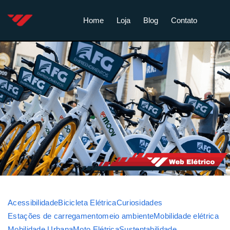
Home
Loja
Blog
Contato
Acessibilidade
Bicicleta Elétrica
Curiosidades
Estações de carregamento
meio ambiente
Mobilidade elétrica
Mobilidade Urbana
Moto Elétrica
Sustentabilidade