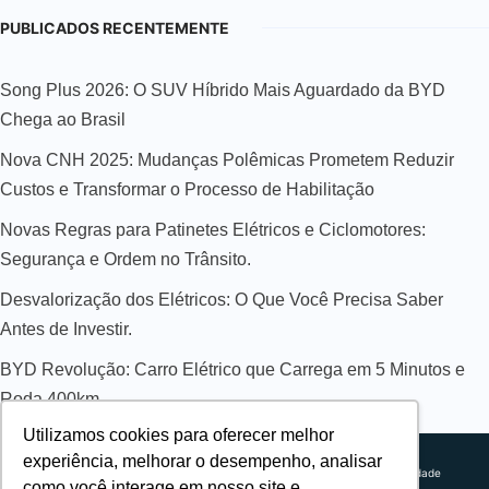
PUBLICADOS RECENTEMENTE
Song Plus 2026: O SUV Híbrido Mais Aguardado da BYD
Chega ao Brasil
Nova CNH 2025: Mudanças Polêmicas Prometem Reduzir
Custos e Transformar o Processo de Habilitação
Novas Regras para Patinetes Elétricos e Ciclomotores:
Segurança e Ordem no Trânsito.
Desvalorização dos Elétricos: O Que Você Precisa Saber
Antes de Investir.
BYD Revolução: Carro Elétrico que Carrega em 5 Minutos e
Roda 400km
Utilizamos cookies para oferecer melhor
Sobre nós
experiência, melhorar o desempenho, analisar
Explorando novos horizontes com
Política de privacidade
como você interage em nosso site e
inovação e estratégia. Estamos