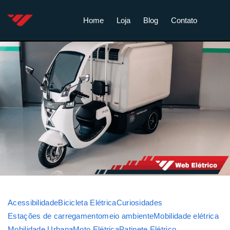
Home
Loja
Blog
Contato
Acessibilidade
Bicicleta Elétrica
Curiosidades
Estações de carregamento
meio ambiente
Mobilidade elétrica
Mobilidade Urbana
Moto Elétrica
Patinete Elétrico