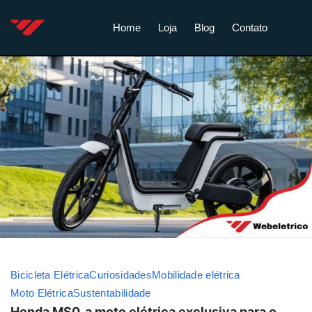
Home
Loja
Blog
Contato
Bicicleta Elétrica
Curiosidades
Mobilidade elétrica
Moto Elétrica
Sustentabilidade
Honda MS0, a moto elétrica exclusiva para o