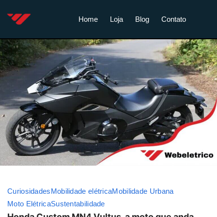
Home
Loja
Blog
Contato
Curiosidades
Mobilidade elétrica
Mobilidade Urbana
Moto Elétrica
Sustentabilidade
Honda Custom MN4 Vultus, a moto que anda