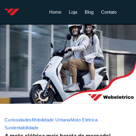
Home
Loja
Blog
Contato
Curiosidades
Mobilidade Urbana
Moto Elétrica
Sustentabilidade
A moto elétrica mais barata do mercado!