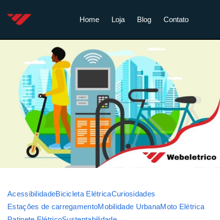
Home
Loja
Blog
Contato
Acessibilidade
Bicicleta Elétrica
Curiosidades
Estações de carregamento
Mobilidade Urbana
Moto Elétrica
Patinete Elétrico
Sustentabilidade