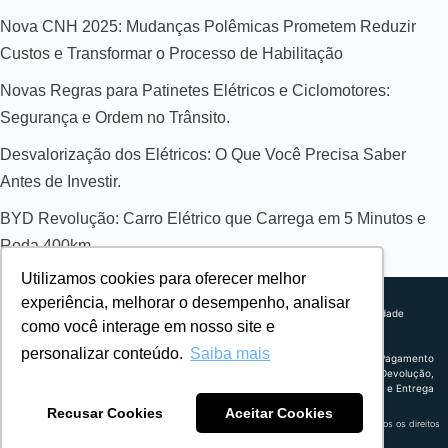
Nova CNH 2025: Mudanças Polêmicas Prometem Reduzir
Custos e Transformar o Processo de Habilitação
Novas Regras para Patinetes Elétricos e Ciclomotores:
Segurança e Ordem no Trânsito.
Desvalorização dos Elétricos: O Que Você Precisa Saber
Antes de Investir.
BYD Revolução: Carro Elétrico que Carrega em 5 Minutos e
Roda 400km
Utilizamos cookies para oferecer melhor
Sobre nós
experiência, melhorar o desempenho, analisar
Explorando novos horizontes com
Política de privacidade
como você interage em nosso site e
inovação e estratégia. Estamos
Política comercial
comprometidos em liderar o caminho
Termos de uso
personalizar conteúdo.
Saiba mais
para um amanhã mais conectado e
Política de Pagamento
eficiente.
Troca, Devolução,
Reembolso e Entrega
Recusar Cookies
Aceitar Cookies
Retrocart Veiculos Eletricos LTDA CNPJ: 49.759.389/0001-42 | © 2024 Webeletrico. Todos os direitos
reservados.