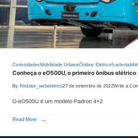
Curiosidades
Mobilidade Urbana
Ônibus Elétrico
Sustentabili
Conheça o eO500U, o primeiro ônibus elétrico 
By
Redator_webeletrico
27 de setembro de 2022
Write a Co
O eO500U é um modelo Padron 4×2
Read More