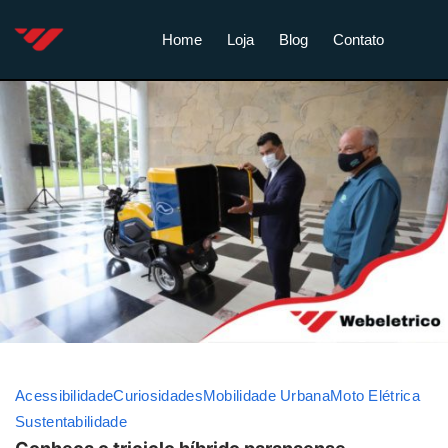
Home
Loja
Blog
Contato
Acessibilidade
Curiosidades
Mobilidade Urbana
Moto Elétrica
Sustentabilidade