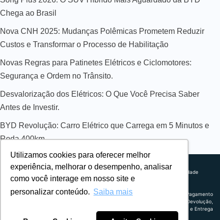
Chega ao Brasil
Nova CNH 2025: Mudanças Polêmicas Prometem Reduzir
Custos e Transformar o Processo de Habilitação
Novas Regras para Patinetes Elétricos e Ciclomotores:
Segurança e Ordem no Trânsito.
Desvalorização dos Elétricos: O Que Você Precisa Saber
Antes de Investir.
BYD Revolução: Carro Elétrico que Carrega em 5 Minutos e
Roda 400km
Utilizamos cookies para oferecer melhor
Sobre nós
experiência, melhorar o desempenho, analisar
Explorando novos horizontes com
Política de privacidade
como você interage em nosso site e
inovação e estratégia. Estamos
Política comercial
comprometidos em liderar o caminho
Termos de uso
personalizar conteúdo.
Saiba mais
para um amanhã mais conectado e
Política de Pagamento
eficiente.
Troca, Devolução,
Reembolso e Entrega