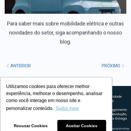
Para saber mais sobre mobilidade elétrica e outras
novidades do setor, siga acompanhando o nosso
blog.
ANTERIOR
PRÓXIMO
Utilizamos cookies para oferecer melhor
Sobre nós
experiência, melhorar o desempenho, analisar
Explorando novos horizontes com
Política de privacidade
como você interage em nosso site e
inovação e estratégia. Estamos
Política comercial
comprometidos em liderar o caminho
Termos de uso
personalizar conteúdo.
Saiba mais
para um amanhã mais conectado e
Política de Pagamento
eficiente.
Troca, Devolução,
Reembolso e Entrega
Recusar Cookies
Aceitar Cookies
Retrocart Veiculos Eletricos LTDA CNPJ: 49.759.389/0001-42 | © 2024 Webeletrico. Todos os direitos